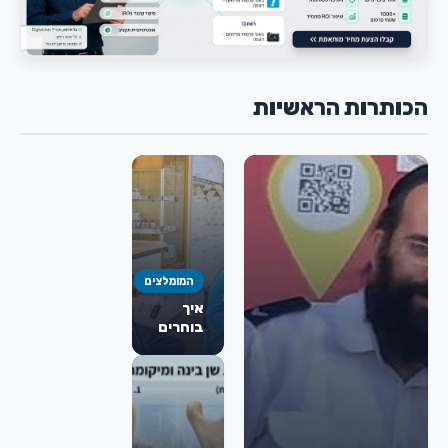
הכותרות הראשיות
המומלצים
איך
בוחרים
כירורג
פה
ולסת
מומלץ
לניתוח
מורחב