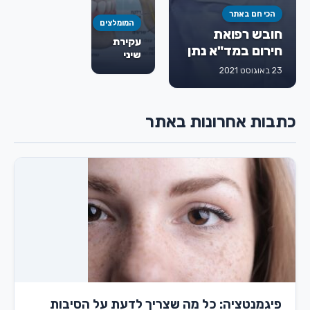
הכי חם באתר
המומלצים
חובש רפואת
עקירת
חירום במד"א נתן
שיני
גורמן ז"ל
בינה:
23 באוגוסט 2021
מתי
חייבים
לעקור,
כתבות אחרונות באתר
איך
מתבצע
הטיפול
ומה
חשוב
לדעת
מראש
פיגמנטציה: כל מה שצריך לדעת על הסיבות