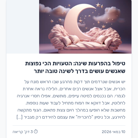
טיפול בהפרעות שינה: הטעויות הכי נפוצות
שאנשים עושים בדרך לשינה טובה יותר
יש אנשים שנרדמים תוך דקות מהרגע שבו הראש מונח על
הכרית, אבל אצל אנשים רבים אחרים, הלילה נראה אחרת
לגמרי. הם נכנסים למיטה עייפים, מותשים, אפילו חסרי אנרגיה
לחלוטין, אבל דווקא אז המוח מתחיל לעבוד שעות נוספות.
מחשבות שלא הופיעו במהלך היום צצות פתאום, הגוף מתקשה
להירגע, וכל ניסיון "להכריח" את עצמם להירדם רק מגביר […]
10 במאי 2026
⏱ 3 דק' קריאה