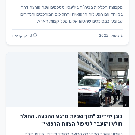
מקבוצת הכללית בביה"ח בילינסון מסכמים שנה פורצת דרך
במיוחד עם הפעולות הרפואיות וההליכים המורכבים והנדירים
שבוצעו במטופלים שהגיעו אלינו מכל קצוות הארץ.
2 בינואר 2022
⏱ 3 דק' קריאה
כונן ידידים: "תוך שניות מרגע ההגעה, החולה
חולץ והועבר לטיפול הצוות הרפואי"
בשבוע שעבר התקבלה קריאה במוקד ידידים, אודות חולה