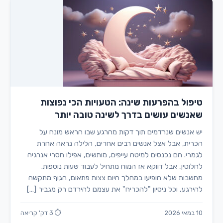
טיפול בהפרעות שינה: הטעויות הכי נפוצות
שאנשים עושים בדרך לשינה טובה יותר
יש אנשים שנרדמים תוך דקות מהרגע שבו הראש מונח על
הכרית, אבל אצל אנשים רבים אחרים, הלילה נראה אחרת
לגמרי. הם נכנסים למיטה עייפים, מותשים, אפילו חסרי אנרגיה
לחלוטין, אבל דווקא אז המוח מתחיל לעבוד שעות נוספות.
מחשבות שלא הופיעו במהלך היום צצות פתאום, הגוף מתקשה
להירגע, וכל ניסיון "להכריח" את עצמם להירדם רק מגביר […]
10 במאי 2026
⏱ 3 דק' קריאה