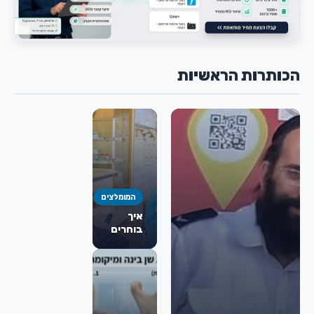
הכותרות הראשיות
המומלצים
איך
בוחרים
כירורג
פה
ולסת
מומלץ
לניתוח
מורחב