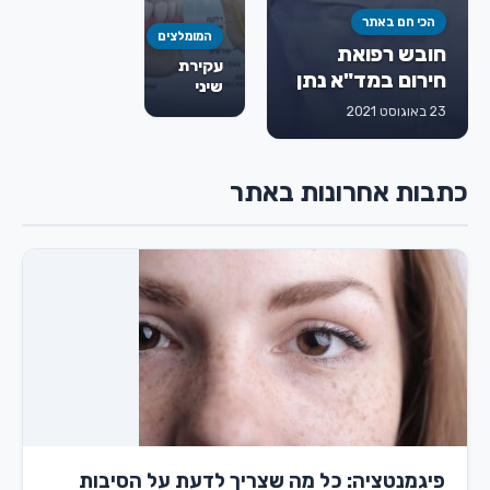
הכי חם באתר
המומלצים
חובש רפואת
עקירת
חירום במד"א נתן
שיני
גורמן ז"ל
בינה:
23 באוגוסט 2021
מתי
חייבים
לעקור,
כתבות אחרונות באתר
איך
מתבצע
הטיפול
ומה
חשוב
לדעת
מראש
פיגמנטציה: כל מה שצריך לדעת על הסיבות