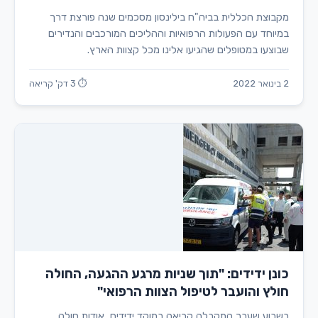
מקבוצת הכללית בביה"ח בילינסון מסכמים שנה פורצת דרך
במיוחד עם הפעולות הרפואיות וההליכים המורכבים והנדירים
שבוצעו במטופלים שהגיעו אלינו מכל קצוות הארץ.
2 בינואר 2022
⏱ 3 דק' קריאה
כונן ידידים: "תוך שניות מרגע ההגעה, החולה
חולץ והועבר לטיפול הצוות הרפואי"
בשבוע שעבר התקבלה קריאה במוקד ידידים, אודות חולה