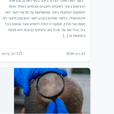
העור הוא האיבר הגדול ביותר בגוף האדם, וגם אחד
הרגישים ביותר לשינויים חיצוניים ופנימיים כאחד. אחת
התופעות הנפוצות ביותר שמשפיעות על מראה העור היא
פיגמנטציה, כלומר שינויים בצבע העור הנובעים מייצור לא
מאוזן של מלנין. תופעה זו יכולה להופיע אצל אנשים בכל
גיל, בכל סוג עור ובכל גוון, ולעיתים קרובות היא מלווה
בתחושת אי […]
23 ביוני 2026
⏱ 3 דק' קריאה