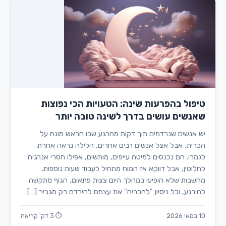
טיפול בהפרעות שינה: הטעויות הכי נפוצות
שאנשים עושים בדרך לשינה טובה יותר
יש אנשים שנרדמים תוך דקות מהרגע שבו הראש מונח על
הכרית, אבל אצל אנשים רבים אחרים, הלילה נראה אחרת
לגמרי. הם נכנסים למיטה עייפים, מותשים, אפילו חסרי אנרגיה
לחלוטין, אבל דווקא אז המוח מתחיל לעבוד שעות נוספות.
מחשבות שלא הופיעו במהלך היום צצות פתאום, הגוף מתקשה
להירגע, וכל ניסיון "להכריח" את עצמם להירדם רק מגביר […]
10 במאי 2026
⏱ 3 דק' קריאה