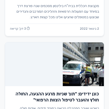
מקבוצת הכללית בביה"ח בילינסון מסכמים שנה פורצת דרך
במיוחד עם הפעולות הרפואיות וההליכים המורכבים והנדירים
שבוצעו במטופלים שהגיעו אלינו מכל קצוות הארץ.
2 בינואר 2022
⏱ 3 דק' קריאה
כונן ידידים: "תוך שניות מרגע ההגעה, החולה
חולץ והועבר לטיפול הצוות הרפואי"
בשבוע שעבר התקבלה קריאה במוקד ידידים, אודות חולה