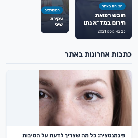
הכי חם באתר
המומלצים
חובש רפואת
עקירת
חירום במד"א נתן
שיני
גורמן ז"ל
בינה:
23 באוגוסט 2021
מתי
חייבים
לעקור,
כתבות אחרונות באתר
איך
מתבצע
הטיפול
ומה
חשוב
לדעת
מראש
פיגמנטציה: כל מה שצריך לדעת על הסיבות