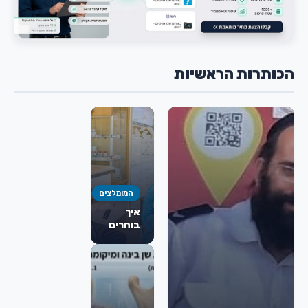
הכותרות הראשיות
המומלצים
איך
בוחרים
כירורג
פה
ולסת
מומלץ
לניתוח
מורחב