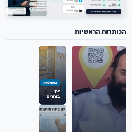
הכותרות הראשיות
המומלצים
איך
בוחרים
כירורג
פה
ולסת
מומלץ
לניתוח
מורחב