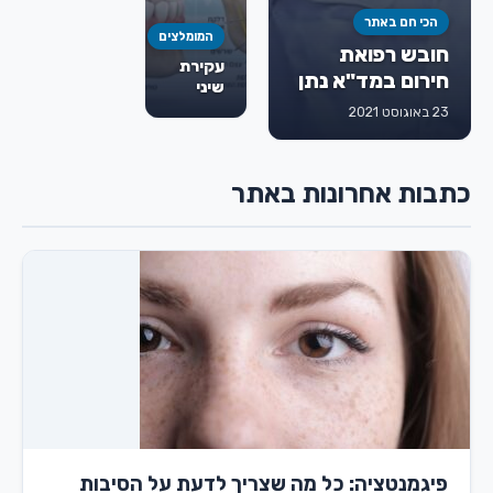
הכי חם באתר
המומלצים
חובש רפואת
עקירת
חירום במד"א נתן
שיני
גורמן ז"ל
בינה:
23 באוגוסט 2021
מתי
חייבים
לעקור,
כתבות אחרונות באתר
איך
מתבצע
הטיפול
ומה
חשוב
לדעת
מראש
פיגמנטציה: כל מה שצריך לדעת על הסיבות