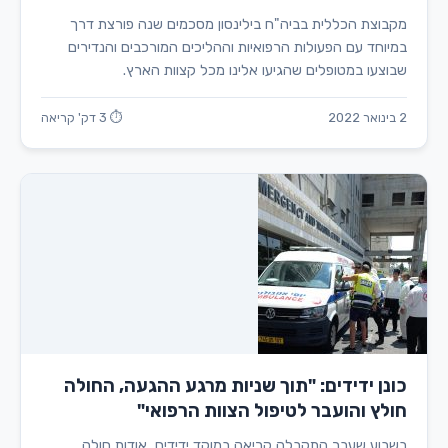
מקבוצת הכללית בביה"ח בילינסון מסכמים שנה פורצת דרך
במיוחד עם הפעולות הרפואיות וההליכים המורכבים והנדירים
שבוצעו במטופלים שהגיעו אלינו מכל קצוות הארץ.
2 בינואר 2022
⏱ 3 דק' קריאה
כונן ידידים: "תוך שניות מרגע ההגעה, החולה
חולץ והועבר לטיפול הצוות הרפואי"
בשבוע שעבר התקבלה קריאה במוקד ידידים, אודות חולה