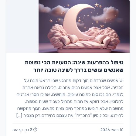
טיפול בהפרעות שינה: הטעויות הכי נפוצות
שאנשים עושים בדרך לשינה טובה יותר
יש אנשים שנרדמים תוך דקות מהרגע שבו הראש מונח על
הכרית, אבל אצל אנשים רבים אחרים, הלילה נראה אחרת
לגמרי. הם נכנסים למיטה עייפים, מותשים, אפילו חסרי אנרגיה
לחלוטין, אבל דווקא אז המוח מתחיל לעבוד שעות נוספות.
מחשבות שלא הופיעו במהלך היום צצות פתאום, הגוף מתקשה
להירגע, וכל ניסיון "להכריח" את עצמם להירדם רק מגביר […]
10 במאי 2026
⏱ 3 דק' קריאה