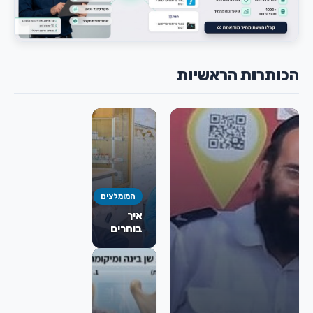
הכותרות הראשיות
המומלצים
איך
בוחרים
כירורג
פה
ולסת
מומלץ
לניתוח
מורחב