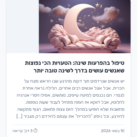
טיפול בהפרעות שינה: הטעויות הכי נפוצות
שאנשים עושים בדרך לשינה טובה יותר
יש אנשים שנרדמים תוך דקות מהרגע שבו הראש מונח על
הכרית, אבל אצל אנשים רבים אחרים, הלילה נראה אחרת
לגמרי. הם נכנסים למיטה עייפים, מותשים, אפילו חסרי אנרגיה
לחלוטין, אבל דווקא אז המוח מתחיל לעבוד שעות נוספות.
מחשבות שלא הופיעו במהלך היום צצות פתאום, הגוף מתקשה
להירגע, וכל ניסיון "להכריח" את עצמם להירדם רק מגביר […]
10 במאי 2026
⏱ 3 דק' קריאה