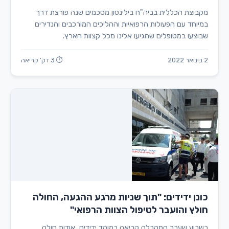
מקבוצת הכללית בביה"ח בילינסון מסכמים שנה פורצת דרך
במיוחד עם הפעולות הרפואיות וההליכים המורכבים והנדירים
שבוצעו במטופלים שהגיעו אלינו מכל קצוות הארץ.
2 בינואר 2022
⏱ 3 דק' קריאה
כונן ידידים: "תוך שניות מרגע ההגעה, החולה
חולץ והועבר לטיפול הצוות הרפואי"
בשבוע שעבר התקבלה קריאה במוקד ידידים, אודות חולה