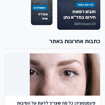
הכי חם באתר
המומלצים
חובש רפואת
עקירת
חירום במד"א נתן
שיני
גורמן ז"ל
בינה:
23 באוגוסט 2021
מתי
חייבים
לעקור,
כתבות אחרונות באתר
איך
מתבצע
הטיפול
ומה
חשוב
לדעת
מראש
פיגמנטציה: כל מה שצריך לדעת על הסיבות