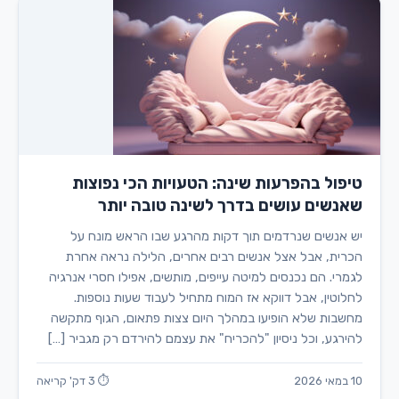
טיפול בהפרעות שינה: הטעויות הכי נפוצות
שאנשים עושים בדרך לשינה טובה יותר
יש אנשים שנרדמים תוך דקות מהרגע שבו הראש מונח על
הכרית, אבל אצל אנשים רבים אחרים, הלילה נראה אחרת
לגמרי. הם נכנסים למיטה עייפים, מותשים, אפילו חסרי אנרגיה
לחלוטין, אבל דווקא אז המוח מתחיל לעבוד שעות נוספות.
מחשבות שלא הופיעו במהלך היום צצות פתאום, הגוף מתקשה
להירגע, וכל ניסיון "להכריח" את עצמם להירדם רק מגביר […]
10 במאי 2026
⏱ 3 דק' קריאה