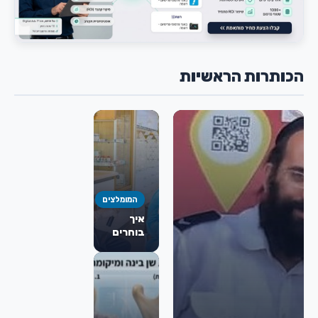
הכותרות הראשיות
המומלצים
איך
בוחרים
כירורג
פה
ולסת
מומלץ
לניתוח
מורחב