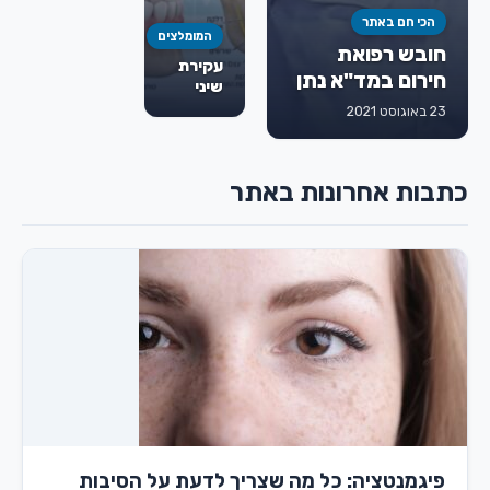
הכי חם באתר
המומלצים
חובש רפואת
עקירת
חירום במד"א נתן
שיני
גורמן ז"ל
בינה:
23 באוגוסט 2021
מתי
חייבים
לעקור,
כתבות אחרונות באתר
איך
מתבצע
הטיפול
ומה
חשוב
לדעת
מראש
פיגמנטציה: כל מה שצריך לדעת על הסיבות