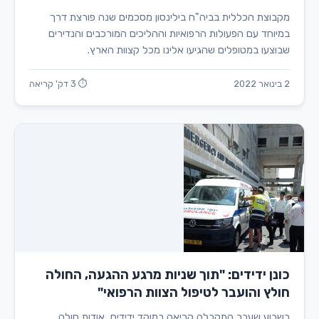
מקבוצת הכללית בביה"ח בילינסון מסכמים שנה פורצת דרך
במיוחד עם הפעולות הרפואיות וההליכים המורכבים והנדירים
שבוצעו במטופלים שהגיעו אלינו מכל קצוות הארץ.
2 בינואר 2022
⏱ 3 דק' קריאה
כונן ידידים: "תוך שניות מרגע ההגעה, החולה
חולץ והועבר לטיפול הצוות הרפואי"
בשבוע שעבר התקבלה קריאה במוקד ידידים, אודות חולה