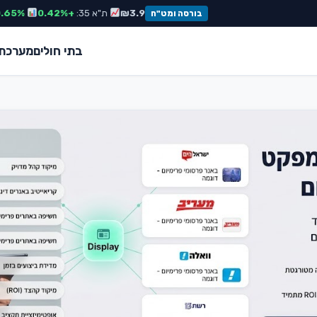
דולר:
₪3.65
אירו:
₪3.98
ת"א 35:
+0.42%
S&P 500:
+0.65%
בורסה ומט"ח
בתי חולים
מערכת 