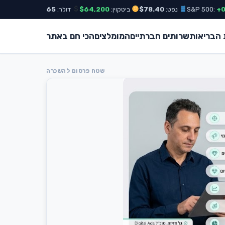
נפט:
$78.40
ביטקוין:
$64,200
דולר:
₪3.65
אירו:
₪3.98
הבריאות
שרותים חברתיים
המומלצים
הכי חם באתר
שטח פרסום להשכרה