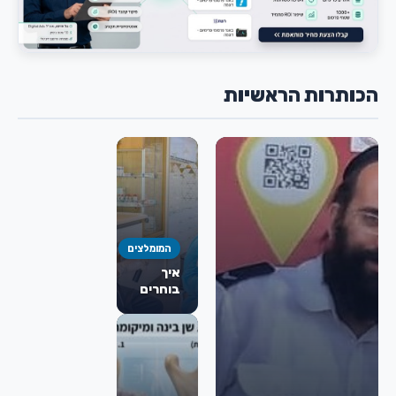
הכותרות הראשיות
המומלצים
איך
בוחרים
כירורג
פה
ולסת
מומלץ
לניתוח
מורחב