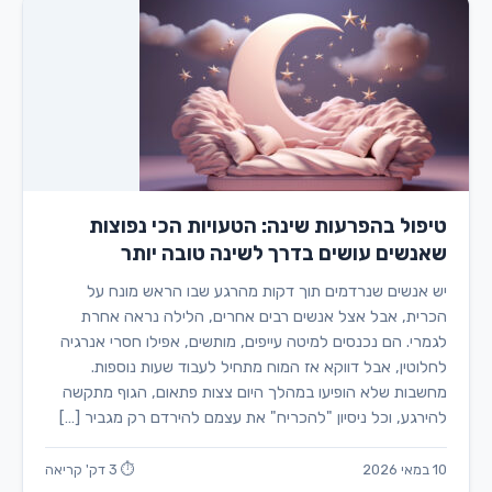
טיפול בהפרעות שינה: הטעויות הכי נפוצות
שאנשים עושים בדרך לשינה טובה יותר
יש אנשים שנרדמים תוך דקות מהרגע שבו הראש מונח על
הכרית, אבל אצל אנשים רבים אחרים, הלילה נראה אחרת
לגמרי. הם נכנסים למיטה עייפים, מותשים, אפילו חסרי אנרגיה
לחלוטין, אבל דווקא אז המוח מתחיל לעבוד שעות נוספות.
מחשבות שלא הופיעו במהלך היום צצות פתאום, הגוף מתקשה
להירגע, וכל ניסיון "להכריח" את עצמם להירדם רק מגביר […]
10 במאי 2026
⏱ 3 דק' קריאה