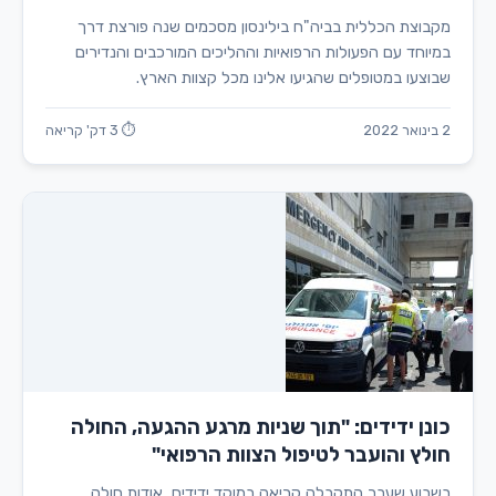
מקבוצת הכללית בביה"ח בילינסון מסכמים שנה פורצת דרך
במיוחד עם הפעולות הרפואיות וההליכים המורכבים והנדירים
שבוצעו במטופלים שהגיעו אלינו מכל קצוות הארץ.
2 בינואר 2022
⏱ 3 דק' קריאה
כונן ידידים: "תוך שניות מרגע ההגעה, החולה
חולץ והועבר לטיפול הצוות הרפואי"
בשבוע שעבר התקבלה קריאה במוקד ידידים, אודות חולה