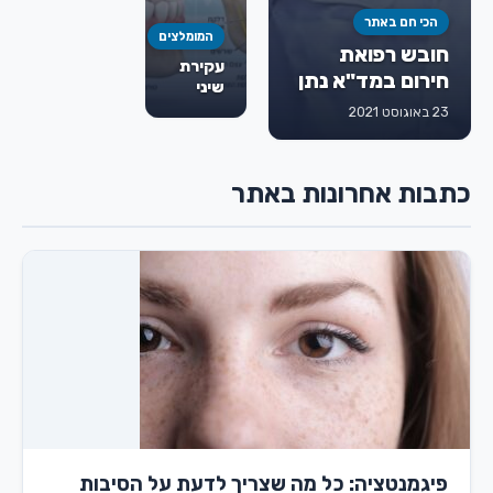
הכי חם באתר
המומלצים
חובש רפואת
עקירת
חירום במד"א נתן
שיני
גורמן ז"ל
בינה:
23 באוגוסט 2021
מתי
חייבים
לעקור,
כתבות אחרונות באתר
איך
מתבצע
הטיפול
ומה
חשוב
לדעת
מראש
פיגמנטציה: כל מה שצריך לדעת על הסיבות