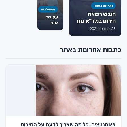
הכי חם באתר
המומלצים
חובש רפואת
עקירת
חירום במד"א נתן
שיני
גורמן ז"ל
בינה:
23 באוגוסט 2021
מתי
חייבים
לעקור,
כתבות אחרונות באתר
איך
מתבצע
הטיפול
ומה
חשוב
לדעת
מראש
פיגמנטציה: כל מה שצריך לדעת על הסיבות