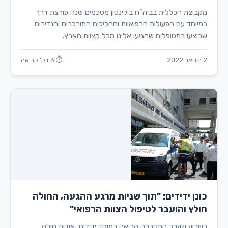
מקבוצת הכללית בביה"ח בילינסון מסכמים שנה פורצת דרך
במיוחד עם הפעולות הרפואיות וההליכים המורכבים והנדירים
שבוצעו במטופלים שהגיעו אלינו מכל קצוות הארץ.
2 בינואר 2022
⏱ 3 דק' קריאה
כונן ידידים: "תוך שניות מרגע ההגעה, החולה
חולץ והועבר לטיפול הצוות הרפואי"
בשבוע שעבר התקבלה קריאה במוקד ידידים, אודות חולה