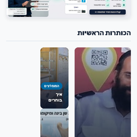
הכותרות הראשיות
המומלצים
איך
בוחרים
כירורג
פה
ולסת
מומלץ
לניתוח
מורחב