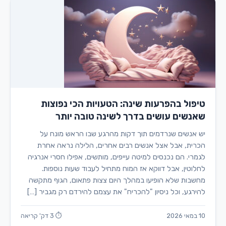
טיפול בהפרעות שינה: הטעויות הכי נפוצות
שאנשים עושים בדרך לשינה טובה יותר
יש אנשים שנרדמים תוך דקות מהרגע שבו הראש מונח על
הכרית, אבל אצל אנשים רבים אחרים, הלילה נראה אחרת
לגמרי. הם נכנסים למיטה עייפים, מותשים, אפילו חסרי אנרגיה
לחלוטין, אבל דווקא אז המוח מתחיל לעבוד שעות נוספות.
מחשבות שלא הופיעו במהלך היום צצות פתאום, הגוף מתקשה
להירגע, וכל ניסיון "להכריח" את עצמם להירדם רק מגביר […]
10 במאי 2026
⏱ 3 דק' קריאה