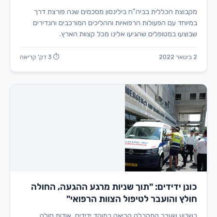
מקבוצת הכללית בביה"ח בילינסון מסכמים שנה פורצת דרך
במיוחד עם הפעולות הרפואיות וההליכים המורכבים והנדירים
שבוצעו במטופלים שהגיעו אלינו מכל קצוות הארץ.
2 בינואר 2022
⏱ 3 דק' קריאה
כונן ידידים: "תוך שניות מרגע ההגעה, החולה
חולץ והועבר לטיפול הצוות הרפואי"
בשבוע שעבר התקבלה קריאה במוקד ידידים, אודות חולה