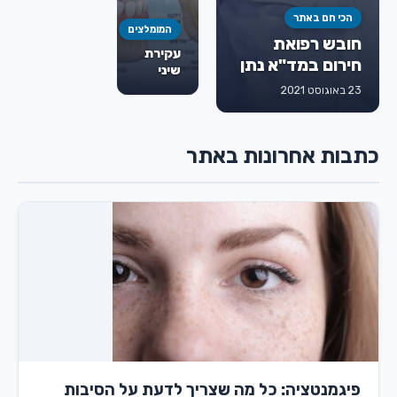
הכי חם באתר
המומלצים
חובש רפואת
עקירת
חירום במד"א נתן
שיני
גורמן ז"ל
בינה:
23 באוגוסט 2021
מתי
חייבים
לעקור,
כתבות אחרונות באתר
איך
מתבצע
הטיפול
ומה
חשוב
לדעת
מראש
פיגמנטציה: כל מה שצריך לדעת על הסיבות