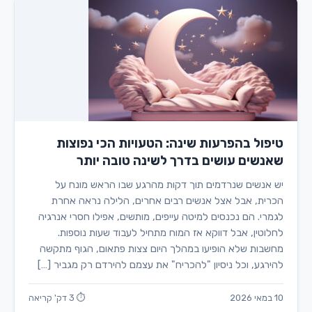
טיפול בהפרעות שינה: הטעויות הכי נפוצות
שאנשים עושים בדרך לשינה טובה יותר
יש אנשים שנרדמים תוך דקות מהרגע שבו הראש מונח על
הכרית, אבל אצל אנשים רבים אחרים, הלילה נראה אחרת
לגמרי. הם נכנסים למיטה עייפים, מותשים, אפילו חסרי אנרגיה
לחלוטין, אבל דווקא אז המוח מתחיל לעבוד שעות נוספות.
מחשבות שלא הופיעו במהלך היום צצות פתאום, הגוף מתקשה
להירגע, וכל ניסיון "להכריח" את עצמם להירדם רק מגביר […]
10 במאי 2026
⏱ 3 דק' קריאה