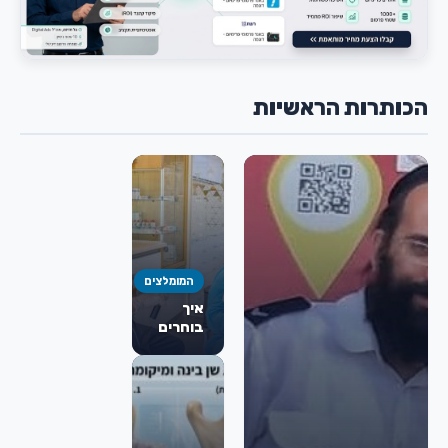
הכותרות הראשיות
המומלצים
איך
בוחרים
כירורג
פה
ולסת
מומלץ
לניתוח
מורחב