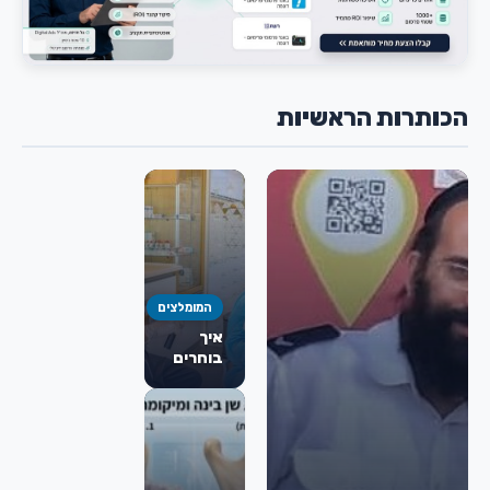
הכותרות הראשיות
המומלצים
איך
בוחרים
כירורג
פה
ולסת
מומלץ
לניתוח
מורחב