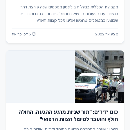
מקבוצת הכללית בביה"ח בילינסון מסכמים שנה פורצת דרך
במיוחד עם הפעולות הרפואיות וההליכים המורכבים והנדירים
שבוצעו במטופלים שהגיעו אלינו מכל קצוות הארץ.
2 בינואר 2022
⏱ 3 דק' קריאה
כונן ידידים: "תוך שניות מרגע ההגעה, החולה
חולץ והועבר לטיפול הצוות הרפואי"
בשבוע שעבר התקבלה קריאה במוקד ידידים, אודות חולה