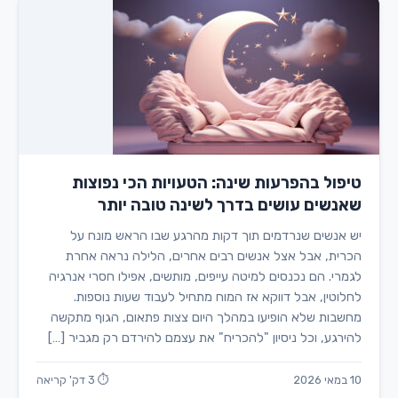
טיפול בהפרעות שינה: הטעויות הכי נפוצות
שאנשים עושים בדרך לשינה טובה יותר
יש אנשים שנרדמים תוך דקות מהרגע שבו הראש מונח על
הכרית, אבל אצל אנשים רבים אחרים, הלילה נראה אחרת
לגמרי. הם נכנסים למיטה עייפים, מותשים, אפילו חסרי אנרגיה
לחלוטין, אבל דווקא אז המוח מתחיל לעבוד שעות נוספות.
מחשבות שלא הופיעו במהלך היום צצות פתאום, הגוף מתקשה
להירגע, וכל ניסיון "להכריח" את עצמם להירדם רק מגביר […]
10 במאי 2026
⏱ 3 דק' קריאה