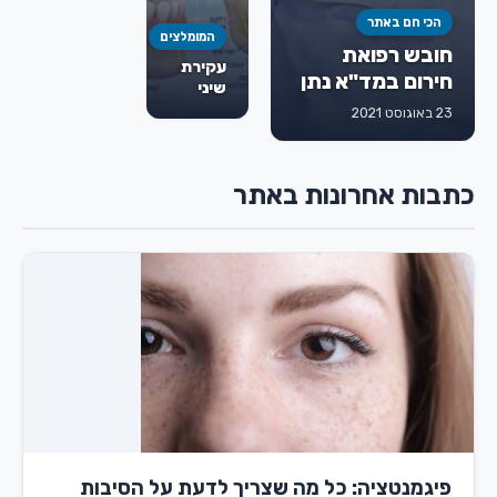
הכי חם באתר
המומלצים
חובש רפואת
עקירת
חירום במד"א נתן
שיני
גורמן ז"ל
בינה:
23 באוגוסט 2021
מתי
חייבים
לעקור,
כתבות אחרונות באתר
איך
מתבצע
הטיפול
ומה
חשוב
לדעת
מראש
פיגמנטציה: כל מה שצריך לדעת על הסיבות