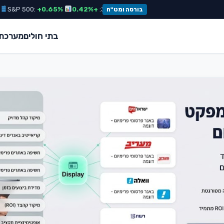
₪3.65
אירו:
₪3.98
ת"א 35:
+0.42%
S&P 500:
+0.65%
נפט:
.40
בורסה ומט"ח
בתי חולים
מערכת 