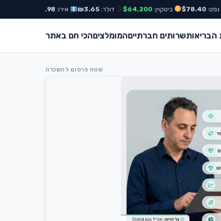
$78
ביטקוין:
$64,200
דולר:
₪3.65
אירו:
₪3.98
ת"א 35:
+0.42%
הבריאות
שרותים חברתיים
המומלצים
הכי חם באתר
שטח פרסום להשכרה