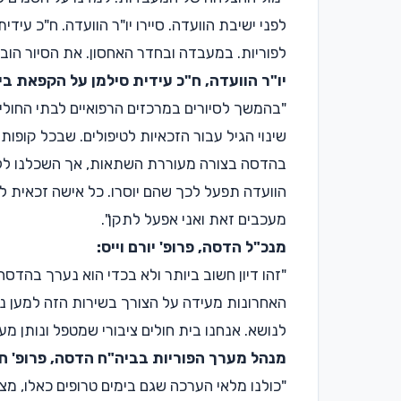
לפני ישיבת הוועדה. סיירו יו"ר הוועדה. ח"כ עיד
לפוריות. במעבדה ובחדר האחסון. את הסיור הוביל
יו"ר הוועדה, ח"כ עידית סילמן על הקפאת ביצ
"בהמשך לסיורים במרכזים הרפואיים לבתי החולים
שינוי הגיל עבור הזכאיות לטיפולים. שבכל קופו
בהדסה בצורה מעוררת השתאות, אך השכלנו ללמו
הוועדה תפעל לכך שהם יוסרו. כל אישה זכאית ל
מעכבים זאת ואני אפעל לתקן".
מנכ"ל הדסה, פרופ' יורם וייס:
"זהו דיון חשוב ביותר ולא בכדי הוא נערך בהדסה
האחרונות מעידה על הצורך בשירות הזה למען נשי
לנושא. אנחנו בית חולים ציבורי שמטפל ונותן מ
מנהל מערך הפוריות בביה"ח הדסה, פרופ' חנ
"כולנו מלאי הערכה שגם בימים טרופים כאלו, מצ