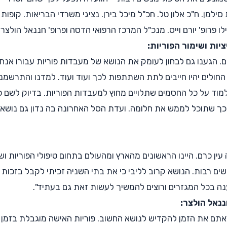
ית סילמן. ח"כ אלון טל. חכ"ל מיכל בירן. נציגי משרדי הבריאות. קו
ו פרופ' יורם וייס. מנכ"ל המרכז הרפואי הדסה ופרופ' חננאל הולצר
יות ושימור הפוריות:
. הגענו גם לבחון לעומק את הנושא של מעבדות פוריות עבורו אנח
ת החולים יהיו חייבים לתת השתתפות לכך ועוד ועוד. למדנו והתרש
ד על כל החסמים שתלויים מחוץ למעבדות הפוריות. בדיוק לשם כ
כך שתוכל לממש את חלומה. ועדת הסל האחרונה בה נדון גם נושא ז
 עין כרם. היינו הראשונים מהארץ ומהעולם בתחום טיפולי הפוריות ו
ם רבות. הנושא קרוב לליבי כי את בתי השניה זכיתי לקבל בזכות ט
ענה בכל המגזרים ורוצים להמשיך לעשות זאת גם בעתיד".
נאל הולצר:
אתם את הזמן להקדיש לנושא החשוב. פוריות האישה מוגבלת בזמן ו